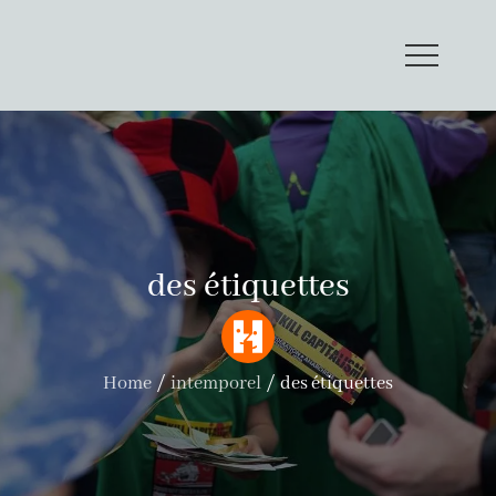
y’a plus qu’à
blog de littérature sauvage
des étiquettes
Home
intemporel
des étiquettes