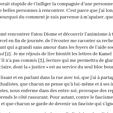
serait stupide de t’infliger la compagnie d’une personn
 de belles personnes à rencontrer. C’est parce que j’ai l
 pourquoi du comment je suis parvenue à m’apaiser, que
mé rencontrer Fatou Diome et découvrir l’animisme à tra
cel en fin de journée, de l’écouter me raconter sa rech
fant qui a grandi sans amour dans les foyers de l’aide soc
ol
[2]. Je me réjouis de lire bientôt les lettres de Kame
il n’a pas commis [3], lecture qui me permettra de gla
aire, dont la « justice » est au service du seul bloc bour
lisant et en parlant dans la rue avec toi, que j’ai à parta
ualistes, que chacun ne pense qu’à lui-même et à ses int
stes, nous enferme dans des entre-soi, provoque des rep
ds le côté rassurant. Pour autant, contre le fascisme qu
 et que chacun se garde de devenir un fasciste qui s’ign