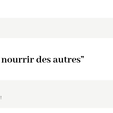
e nourrir des autres”
y！