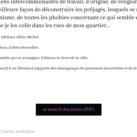
 liens intercommunautés de travail, d’origine, de religio
illeure façon de déconstruire les préjugés, lesquels se
xisme, de toutes les phobies concernant ce qui semble di
que je les colle dans les rues de mon quartier…
, éditions Albin Michel.
eau-Lettres Nouvelles.
rimètre qu’on m’assigne
, Editions Le bout de la ville.
ons
[2 € en librairie] rapporte des témoignages de personnes incarcérées et de le
se nourrir des autres (PDF)
 l'autre
politique