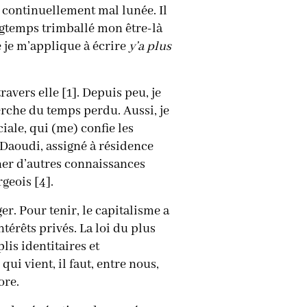
e continuellement mal lunée. Il
ongtemps trimballé mon être-là
 je m’applique à écrire
y’a plus
vers elle [1]. Depuis peu, je
erche du temps perdu. Aussi, je
iale, qui (me) confie les
l Daoudi, assigné à résidence
ner d’autres connaissances
geois [4].
ger. Pour tenir, le capitalisme a
érêts privés. La loi du plus
lis identitaires et
i vient, il faut, entre nous,
ore.