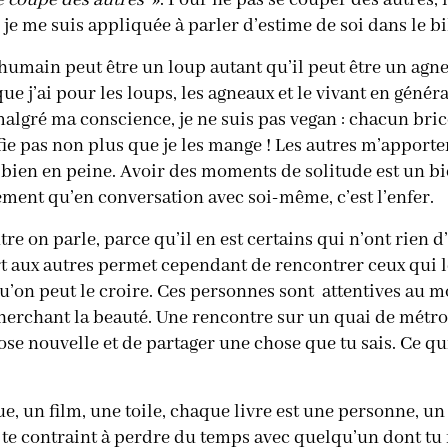
e coupé des autres
». Pour ne pas se couper des autres, i
e je me suis appliquée à parler d’estime de soi dans le bi
. L’humain peut être un loup autant qu’il peut être un ag
que j’ai pour les loups, les agneaux et le vivant en génér
malgré ma conscience, je ne suis pas vegan : chacun bric
fie pas non plus que je les mange ! Les autres m’apporte
i bien en peine. Avoir des moments de solitude est un bi
ement qu’en conversation avec soi-même, c’est l’enfer.
e on parle, parce qu’il en est certains qui n’ont rien d
t aux autres permet cependant de rencontrer ceux qui le
’on peut le croire. Ces personnes sont attentives au m
cherchant la beauté. Une rencontre sur un quai de métro
se nouvelle et de partager une chose que tu sais. Ce qui
n film, une toile, chaque livre est une personne, un a
 te contraint à perdre du temps avec quelqu’un dont tu n