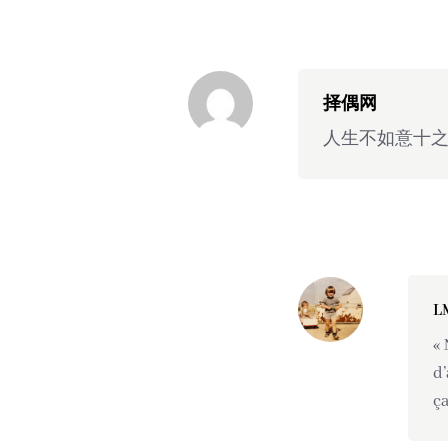
择偶网
人生不如意十
L
« 
d’
ça