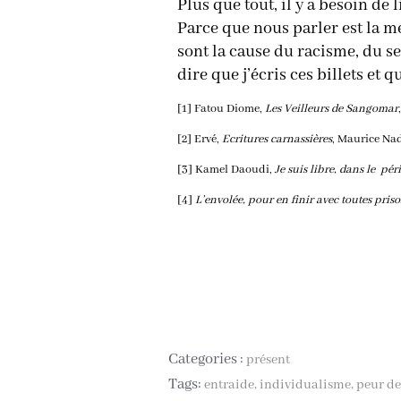
Plus que tout, il y a besoin de
Parce que nous parler est la me
sont la cause du racisme, du se
dire que j’écris ces billets et 
[1]
Fatou Diome,
Les Veilleurs de Sangomar
[2]
Ervé,
Ecritures carnassières
, Maurice Nad
[3]
Kamel Daoudi,
Je suis libre, dans le pé
[4]
L’envolée
, pour en finir avec toutes pris
Categories :
présent
Tags:
entraide
individualisme
peur de