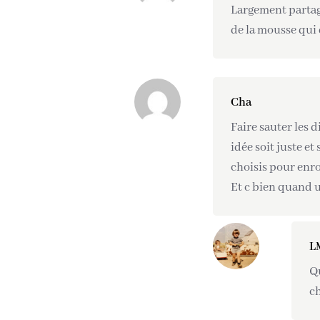
Largement partagé
de la mousse qui 
Cha
Faire sauter les di
idée soit juste e
choisis pour enr
Et c bien quand u
L
Qu
ch