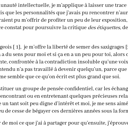
auté intellectuelle, je m’applique à laisser une trace
is que les personnalités que j’avais pu rencontrer n’aur
uraient pu m’offrir de profiter un peu de leur exposition
ce constat pour poursuivre la critique
des étiquettes
, d
geois [ 1], je m’offre la liberté de semer des saxigrages 
 a du sens pour moi et si ça en a un peu pour toi, alors c
ante, confrontée à la contradiction insoluble qu’une vo
 entendu n’a pas travaillé à devenir quelqu’un, parce 
 me semble que ce qu’on écrit est plus grand que soi.
tituer un groupe de pensée confidentiel, car les échang
encontrant ou en entretenant quelques précieuses rela
le un tant soit peu digne d’intérêt et moi, je me sens ai
 eu de cesse de bégayer ces dernières années sous la for
ur de moi ce que j’ai à partager pour qu’ensuite, j’éprou