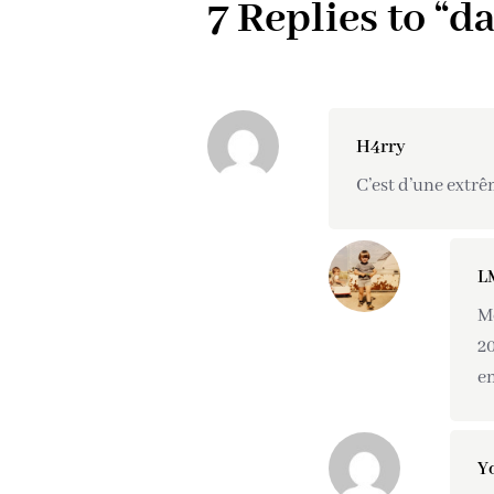
7 Replies to “d
H4rry
C’est d’une extrê
L
Me
20
en
Y