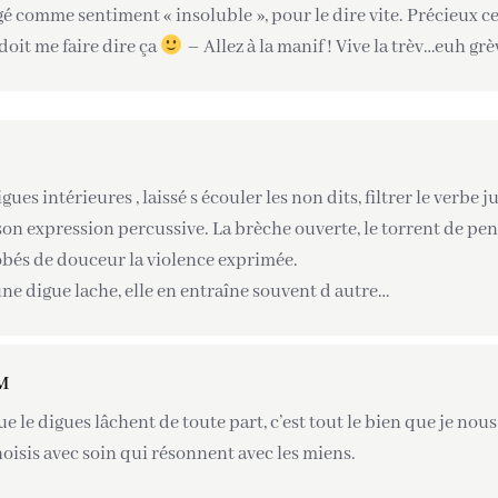
 comme sentiment « insoluble », pour le dire vite. Précieux ces p
doit me faire dire ça
– Allez à la manif ! Vive la trèv…euh grè
gues intérieures , laissé s écouler les non dits, filtrer le verbe j
t son expression percussive. La brèche ouverte, le torrent de pen
obés de douceur la violence exprimée.
ne digue lache, elle en entraîne souvent d autre…
M
e le digues lâchent de toute part, c’est tout le bien que je no
oisis avec soin qui résonnent avec les miens.