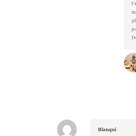
Un
mê
pl
po
Do
Blanqui