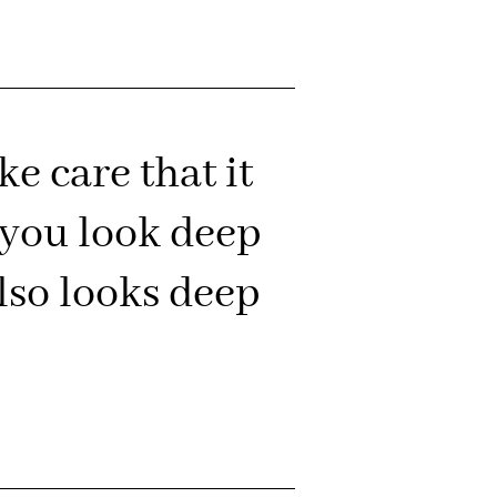
e care that it
 you look deep
also looks deep