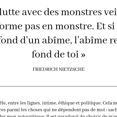
lutte avec des monstres vei
forme pas en monstre. Et si
ond d’un abîme, l’abîme r
fond de toi »
FRIEDRICH NIETZSCHE
êle, entre les lignes, intime, éthique et politique. Cela 
ères parmi les choses qui ne dépendent pas de moi : sach
er mon autocritique. Il est paradoxal de choisir de m’e