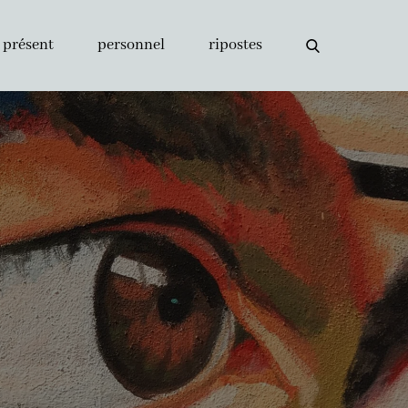
présent
personnel
ripostes