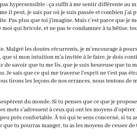
 pas hypersensible : ça suffit à me sentir différente au
il peut, je sais par où je suis passée et combien j’ai 
e. Pas plus que toi j’imagine. Mais c’est parce que je 
 moi qui bricole, et ne pas te condamner à ta bêtise, 
ile. Malgré les doutes récurrents, je m’encourage à pours
que si mon intuition m’a invitée à le faire, je dois con
ir de savoir que tu me lis, que je suis heureuse que tu 
. Je sais que ce qui me traverse l’esprit ne t’est pas é
ous tirons les leçons de nos errances, nous tentons de 
ésespèrent du monde. Si tu penses que ce que je propose e
Mes mots s’adressent à ceux qui ont les moyens d’opérer
à peu près confortable. À toi qui te sens concerné, si tu a
ce que tu pourras manger, tu as les moyens de cesser de t