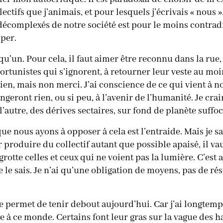
ectifs que j’animais, et pour lesquels j’écrivais « nous ».
décomplexés de notre société est pour le moins contradic
apper.
u’un. Pour cela, il faut aimer être reconnu dans la rue,
portunistes qui s’ignorent, à retourner leur veste au mo
ien, mais non merci. J’ai conscience de ce qui vient à no
ngeront rien, ou si peu, à l’avenir de l’humanité. Je cr
 l’autre, des dérives sectaires, sur fond de planète suffo
ue nous ayons à opposer à cela est l’entraide. Mais je s
ur produire du collectif autant que possible apaisé, il va
a grotte celles et ceux qui ne voient pas la lumière. C’es
 je le sais. Je n’ai qu’une obligation de moyens, pas de ré
 me permet de tenir debout aujourd’hui. Car j’ai longtemp
e à ce monde. Certains font leur gras sur la vague des ha